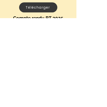
Télécharger
Compte rendu RT 2025
Télécharger
Echanges de pratiques
professionnelles