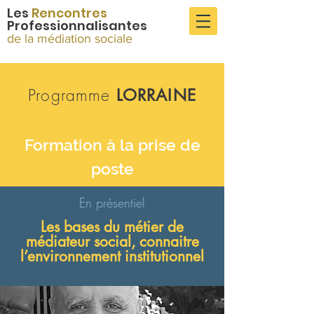
Les
Rencontres
P
rofessionnalisantes
de la médiation sociale
Programme
LORRAINE
Formation à la prise de
poste
En présentiel
Les bases du métier de
médiateur social, connaitre
l’environnement institutionnel