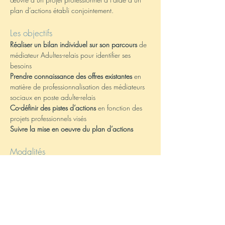
plan d’actions établi conjointement.
Les objectifs
Réaliser un bilan individuel sur son parcours
de
médiateur Adultes-relais pour identifier ses
besoins
Prendre connaissance des offres existantes
en
matière de
professionnalisation des médiateurs
sociaux en poste adulte-relais
Co-définir des pistes d’actions
en fonction des
projets professionnels visés
Suivre la mise en oeuvre du plan d’actions
Modalités
La durée globale de la prestation est variable, à
raison
de 2 à 12 h
d’intervention (
1 à 5
rencontres
à distance) sur une période de
1 à
6 mois
, selon les besoins.