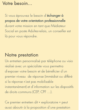
Votre besoin...
Si vous éprouvez le besoin d’
échanger à
propos de votre orientation professionnelle
durant votre mission en tant que Médiateur
Social en poste Adultes-relais, un conseiller est
là pour vous répondre.
Notre prestation
Un entretien personnalisé par téléphone ou visio
réalisé avec un spécialiste vous permettra
d'exposer votre besoin et de bénéficier d’un
premier niveau de réponse (immédiat ou différé
si la réponse n’est pas mobilisable
instantanément) et d’information sur les dispositifs
de droits communs (CEP, CPF …).
Ce premier entretien dit « exploratoire » peut
aussi aboutir à la proposition d’une prestation